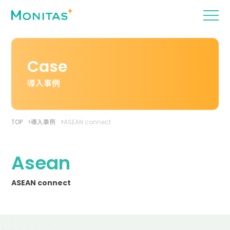
Case
導入事例
TOP
導入事例
ASEAN connect
Asean
ASEAN connect