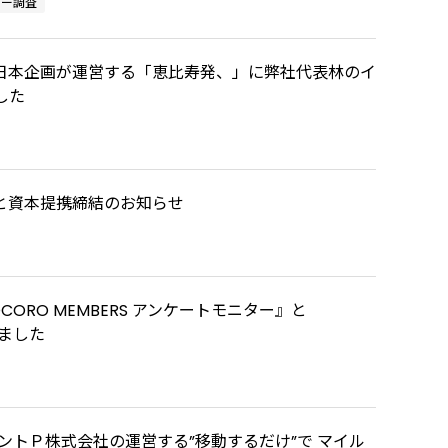
ター調査
日本企画が運営する「恵比寿発、」に弊社代表林のイ
した
と資本提携締結のお知らせ
ORO MEMBERS アンケートモニター』と
しました
メントＰ株式会社の運営する”移動するだけ”で マイル