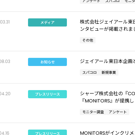
アンケート
スパコロ
モニ
株式会社ジェイアール東
03.31
メディア
ンタビューが掲載されま
その他
ジェイアール東日本企画
08.03
お知らせ
スパコロ
新規事業
シャープ株式会社の『COC
04.20
プレスリリース
『MONITORS』が提携
モニター調査
アンケート
MONITORSがインクリ
04.16
プレスリリース