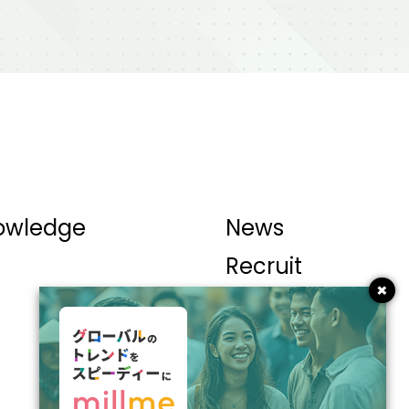
owledge
News
Recruit
×
Privacy Policy