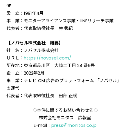
9F
設 立：1991年4月
事 業：モニターアライアンス事業・LINEリサーチ事業
代表者：代表取締役社長 林 秀紀
【ノバセル株式会社 概要】
社 名：ノバセル株式会社
ＵＲＬ：
https://novasell.com/
所在地：東京都品川区上大崎二丁目 24 番9号
設 立：2022年2月
事 業：テレビ CM 広告のプラットフォーム 「ノバセル」
の運営
代表者：代表取締役社長 田部 正樹
◇本件に関するお問い合わせ先◇
株式会社モニタス 広報室
E-mail：
press＠monitas.co.jp