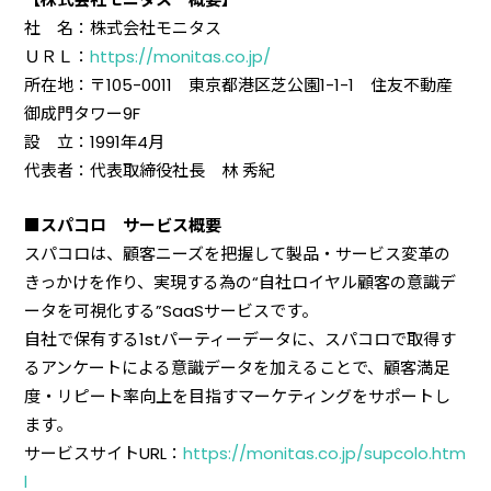
社 名：株式会社モニタス
ＵＲＬ：
https://monitas.co.jp/
所在地：〒105-0011 東京都港区芝公園1-1-1 住友不動産
御成門タワー9F
設 立：1991年4月
代表者：代表取締役社長 林 秀紀
■スパコロ サービス概要
スパコロは、顧客ニーズを把握して製品・サービス変革の
きっかけを作り、実現する為の“自社ロイヤル顧客の意識デ
ータを可視化する”SaaSサービスです。
自社で保有する1stパーティーデータに、スパコロで取得す
るアンケートによる意識データを加えることで、顧客満足
度・リピート率向上を目指すマーケティングをサポートし
ます。
サービスサイトURL：
https://monitas.co.jp/supcolo.htm
l