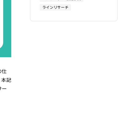
ラインリサーチ
の仕
。本記
サー