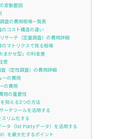
の変動要因
訳
調査の費用相場一覧表
査のコスト構造の違い
トリサーチ（定量調査）の費用詳細
数のマトリクスで見る相場
おまかせ型」の料金差
注意
調査（定性調査）の費用詳細
ューの費用
ーの費用
費用の重要性
を抑える3つの方法
リサーチツールを活用する
をスリム化する
タ（1st Partyデータ）を活用する
OI）を最大化するポイント