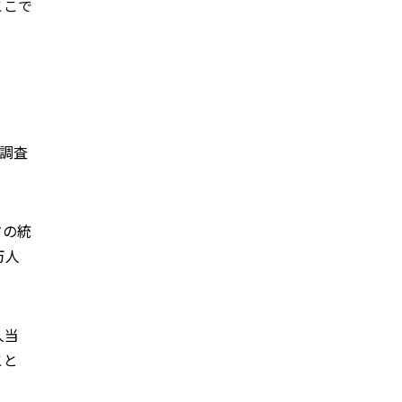
ここで
調査
タの統
万人
人当
こと