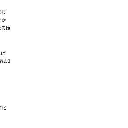
でじ
かか
なる傾
えば
過去3
ジ化