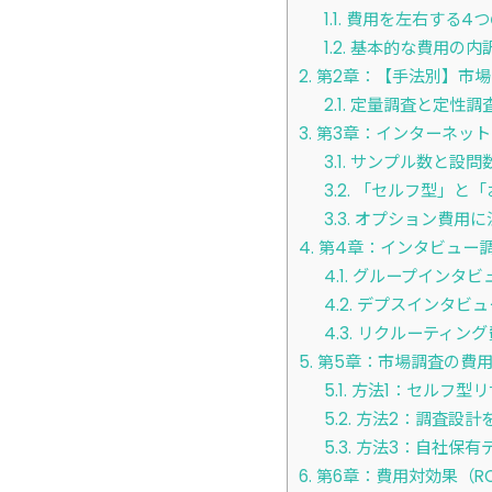
1.1.
費用を左右する4つ
1.2.
基本的な費用の内
2.
第2章：【手法別】市場
2.1.
定量調査と定性調
3.
第3章：インターネッ
3.1.
サンプル数と設問
3.2.
「セルフ型」と「
3.3.
オプション費用に
4.
第4章：インタビュー
4.1.
グループインタビ
4.2.
デプスインタビュ
4.3.
リクルーティング
5.
第5章：市場調査の費用
5.1.
方法1：セルフ型
5.2.
方法2：調査設計
5.3.
方法3：自社保有デー
6.
第6章：費用対効果（R