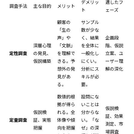
デメリッ
適したフ
調査手法
主な目的
メリット
ト
ェーズ
顧客の
サンプル
「生の
数が少な
声」や
く、結果
企画段
深層心理
「文脈」
を全体に
階、仮説
定性調査
の発見、
を理解で
一般化し
立案、ユ
仮説構築
きる。予
にくい。
ーザー理
想外の発
分析にス
解の深化
見があ
キルが必
る。
要。
数値的根
設問にな
拠が得ら
いことは
仮説検
仮説検
れる。全
分からな
証、効果
定量調査
証、実態
体像や傾
い。「な
測定、市
把握
向を把握
ぜ」の深
場調査