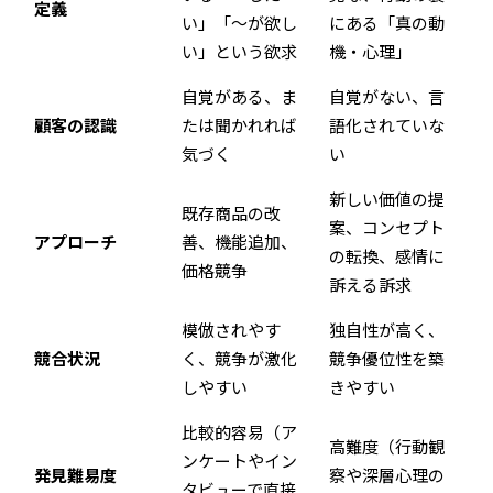
定義
い」「〜が欲し
にある「真の動
い」という欲求
機・心理」
自覚がある、ま
自覚がない、言
顧客の認識
たは聞かれれば
語化されていな
気づく
い
新しい価値の提
既存商品の改
案、コンセプト
アプローチ
善、機能追加、
の転換、感情に
価格競争
訴える訴求
模倣されやす
独自性が高く、
競合状況
く、競争が激化
競争優位性を築
しやすい
きやすい
比較的容易（ア
高難度（行動観
ンケートやイン
発見難易度
察や深層心理の
タビューで直接