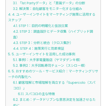
3.1.
「1st Partyデータ」と「意識データ」の分断
3.2.
解決策：自社顧客をモニター化する仕組み
4.
4. ユーザーインサイトをマーケティング施策に活用する
ステップ
4.1.
STEP 1：目的の明確化と仮説立案
4.2.
STEP 2：調査設計とデータ収集（ハイブリッド調
査）
4.3.
STEP 3：分析と統合（クロス集計）
4.4.
STEP 4：施策実行と効果検証
5.
5. ユーザーインサイトを活用した成功事例
5.1.
事例1：大手家電量販店（ヤマダデンキ様）
5.2.
事例2：大手回転寿司チェーン（スシロー様）
6.
5. おすすめのツール・サービス紹介：マーケティングリサ
ーチの内製化へ
6.1.
顧客理解と市場理解を両立する「Supercolo（スパ
コロ）」
6.1.1.
スパコロの主な特徴
6.2.
まとめ：データドリブンな意思決定を加速させるた
めに