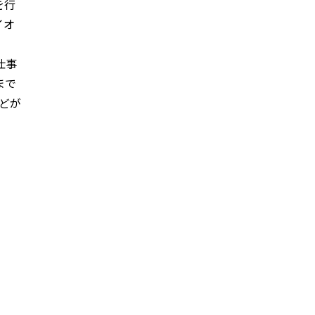
を行
イオ
仕事
まで
どが