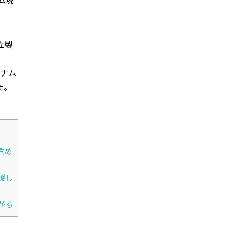
ム現
立製
トナム
た。
含め
援し
がる