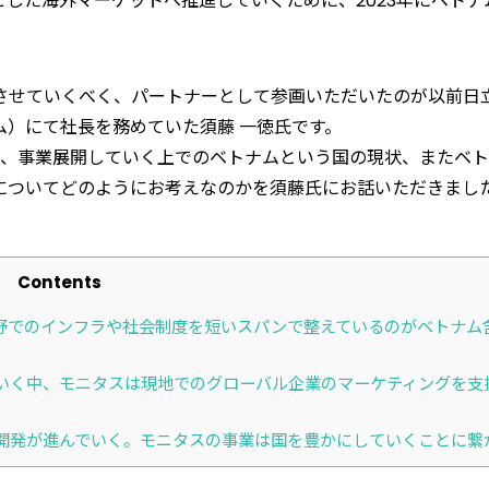
した海外マーケットへ推進していくために、2023年にベトナ
させていくべく、パートナーとして参画いただいたのが以前日
）にて社長を務めていた須藤 一徳氏です。
え、事業展開していく上でのベトナムという国の現状、またベ
についてどのようにお考えなのかを須藤氏にお話いただきまし
Contents
野でのインフラや社会制度を短いスパンで整えているのがベトナム
いく中、モニタスは現地でのグローバル企業のマーケティングを支
開発が進んでいく。モニタスの事業は国を豊かにしていくことに繋