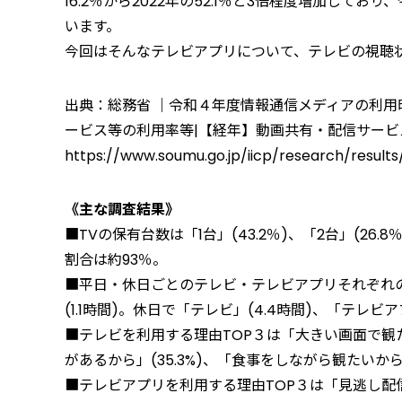
16.2％から2022年の52.1％と3倍程度増加し
います。
今回はそんなテレビアプリについて、テレビの視聴
出典：総務省 ｜令和４年度情報通信メディアの利用時
ービス等の利用率等|【経年】動画共有・配信サー
https://www.soumu.go.jp/iicp/research/resul
《主な調査結果》
■TVの保有台数は「1台」(43.2％)、「2台」(26.8
割合は約93％。
■平日・休日ごとのテレビ・テレビアプリそれぞれの
(1.1時間)。休日で「テレビ」(4.4時間)、「テレビア
■テレビを利用する理由TOP３は「大きい画面で観た
があるから」(35.3%)、「食事をしながら観たいから」
■テレビアプリを利用する理由TOP３は「見逃し配信