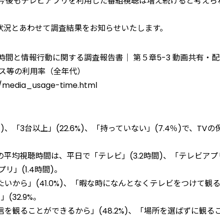
ており、今後もテレビアプリを利用した番組視聴は増え続けると考えら
状況とあわせて調査結果をお知らせいたします。
間と情報行動に関する調査報告書｜ 第５章5-3 動画共有・
ビス等の利用率（全年代）
ts/media_usage-time.html
％)、「3台以上」(22.6%)、「持っていない」(7.4％)で、TVの
平均視聴時間は、平日で「テレビ」(3.2時間)、「テレビアプ
プリ」(1.4時間)。
いから」(41.0%)、「暇な時になんとなくテレビをつけて観
(32.9%。
を観ることができるから」(48.2%)、「場所を選ばずに観る