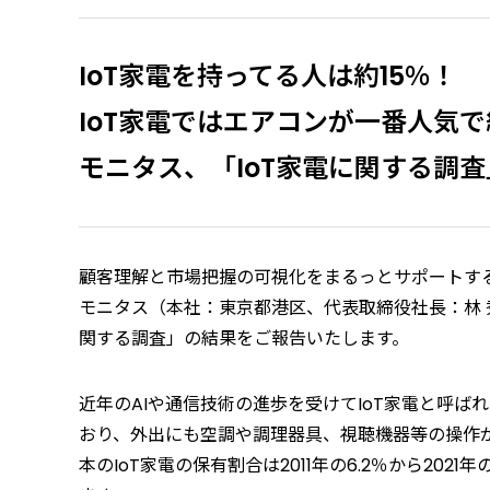
IoT家電を持ってる人は約15％！
IoT家電ではエアコンが一番人気で
モニタス、「IoT家電に関する調
顧客理解と市場把握の可視化をまるっとサポートする
モニタス（本社：東京都港区、代表取締役社長：林 秀紀
関する調査」の結果をご報告いたします。
近年のAIや通信技術の進歩を受けてIoT家電と呼
おり、外出にも空調や調理器具、視聴機器等の操作
本のIoT家電の保有割合は2011年の6.2％から202