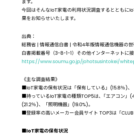
ます。
今回はそんなIoT家電の利用状況調査するとともに
果をお知らせいたします。
出典：
総務省 | 情報通信白書 | 令和4年版情報通信機器の
白書掲載番号（3-8-1-1）その他インターネット
https://www.soumu.go.jp/johotsusintokei/whit
《主な調査結果》
■IoT家電の保有状況は「保有している」(15.8％)、
■持っているIoT家電の種類TOP5は､「エアコン」(44
(21.2％)、「照明機器」(19.0%)。
■登録率の高いメーカー会員サイト TOP3は「CLUB Pa
■IoT家電の保有状況