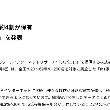
約4割が保有
査」を発表
ツール “シン・ネットリサーチ”『スパコロ』を提供する株式
）は、全国の20～69歳の1,200名を対象に実施した「IoT
ばれるインターネットに接続し様々な操作が可能な家電が進化し
ができるようになっています。総務省が公開したデータによる
1年の9.3％へ10年で1.5倍程度保有割合が上昇していることがわかっ